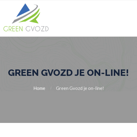
GREEN GVOZD JE ON-LINE!
Home
Green Gvozd je on-line!