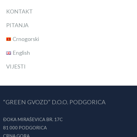
KONTAKT
PITANJA
Crnogorski
English
VIJESTI
“GREEN GVOZD” D.O.O. PODGORICA
ÐOKA MIRAŠEVICA BR. 17C
81 000 PODGORICA
CRNA GORA